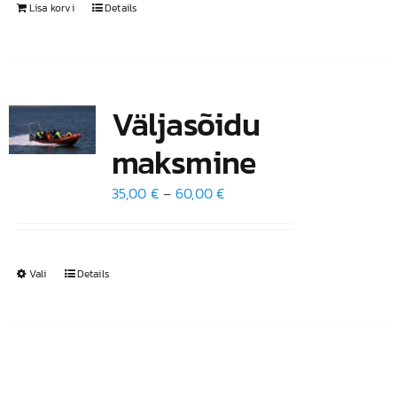
Lisa korvi
Details
Väljasõidu
maksmine
Hinnavahemik:
35,00
€
–
60,00
€
35,00 €
kuni
60,00 €
Vali
Sellel
Details
tootel
on
mitu
varianti.
Valikuid