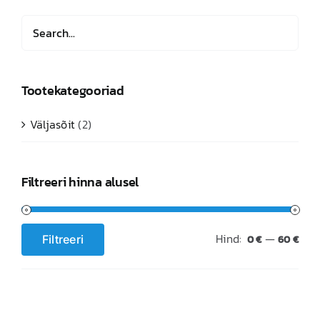
saab
teha
tootelehel.
Tootekategooriad
Väljasõit
(2)
Filtreeri hinna alusel
Hind:
—
Filtreeri
0 €
60 €
Minimaalne
Maksimaalne
hind
hind