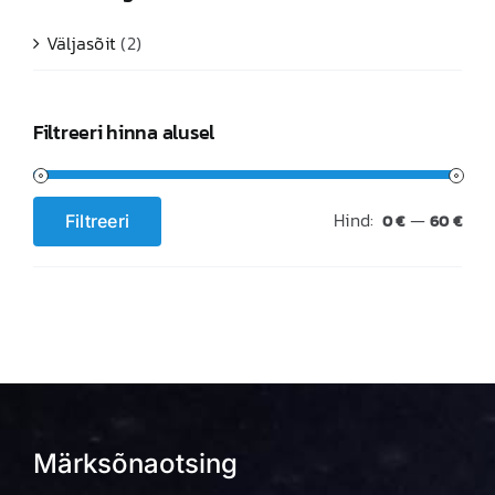
Väljasõit
(2)
Filtreeri hinna alusel
Hind:
—
Filtreeri
0 €
60 €
Minimaalne
Maksimaalne
hind
hind
Märksõnaotsing