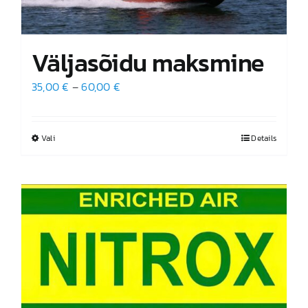
Väljasõidu maksmine
Hinnavahemik:
35,00
€
–
60,00
€
35,00 €
kuni
Vali
Sellel
Details
60,00 €
tootel
on
mitu
varianti.
Valikuid
saab
teha
tootelehel.