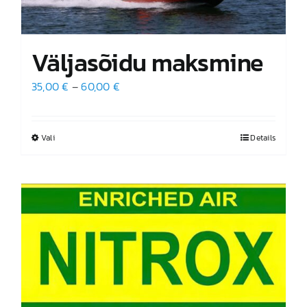
Väljasõidu maksmine
Hinnavahemik:
35,00
€
–
60,00
€
35,00 €
kuni
Vali
Sellel
Details
60,00 €
tootel
on
mitu
varianti.
Valikuid
saab
teha
tootelehel.