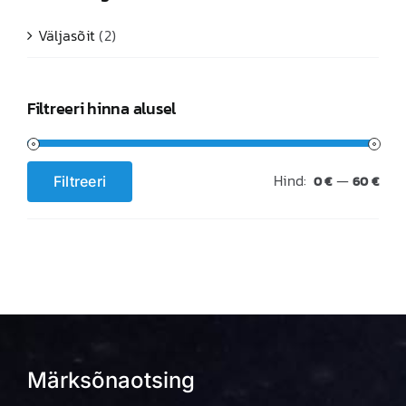
Väljasõit
(2)
Filtreeri hinna alusel
Hind:
—
Filtreeri
0 €
60 €
Minimaalne
Maksimaalne
hind
hind
Märksõnaotsing