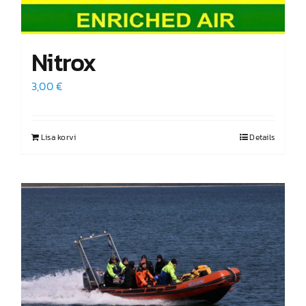
Nitrox
3,00
€
Lisa korvi
Details