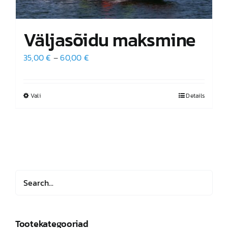
Väljasõidu maksmine
Hinnavahemik:
35,00
€
–
60,00
€
35,00 €
kuni
Vali
Sellel
Details
60,00 €
tootel
on
mitu
varianti.
Valikuid
saab
teha
tootelehel.
Tootekategooriad