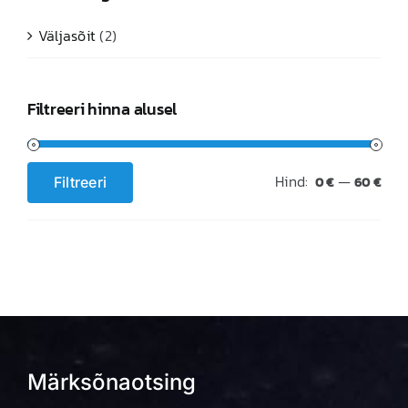
Väljasõit
(2)
Filtreeri hinna alusel
Hind:
—
Filtreeri
0 €
60 €
Minimaalne
Maksimaalne
hind
hind
Märksõnaotsing