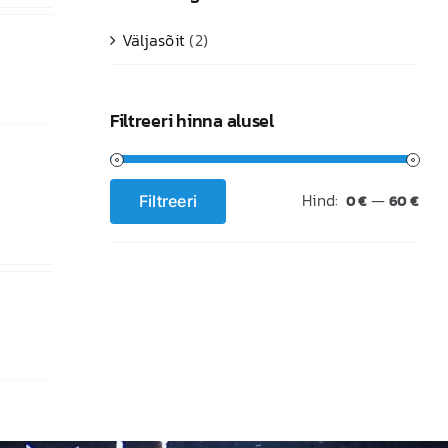
Väljasõit
(2)
Filtreeri hinna alusel
Hind:
—
Filtreeri
0 €
60 €
Minimaalne
Maksimaalne
hind
hind