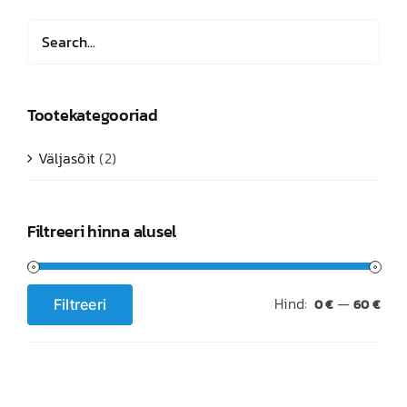
Tootekategooriad
Väljasõit
(2)
Filtreeri hinna alusel
Hind:
—
Filtreeri
0 €
60 €
Minimaalne
Maksimaalne
hind
hind