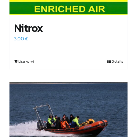
Nitrox
3,00
€
Lisa korvi
Details