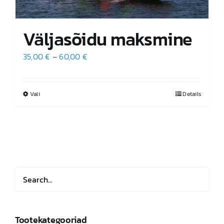
Väljasõidu maksmine
Hinnavahemik:
35,00
€
–
60,00
€
35,00 €
kuni
Vali
Sellel
Details
60,00 €
tootel
on
mitu
varianti.
Valikuid
saab
teha
tootelehel.
Tootekategooriad