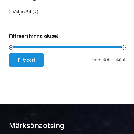
Väljasõit
(2)
Filtreeri hinna alusel
Hind:
—
Filtreeri
0 €
60 €
Minimaalne
Maksimaalne
hind
hind
Märksõnaotsing