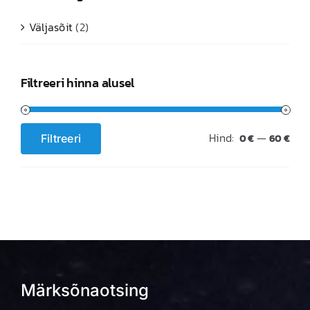
Väljasõit
(2)
Filtreeri hinna alusel
Hind:
—
Filtreeri
0 €
60 €
Minimaalne
Maksimaalne
hind
hind
Märksõnaotsing