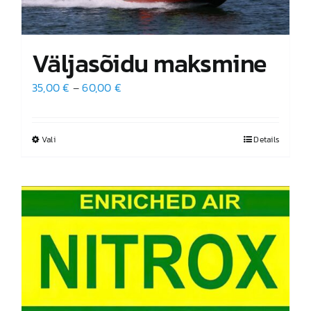
Väljasõidu maksmine
Hinnavahemik:
35,00
€
–
60,00
€
35,00 €
kuni
Vali
Sellel
Details
60,00 €
tootel
on
mitu
varianti.
Valikuid
saab
teha
tootelehel.