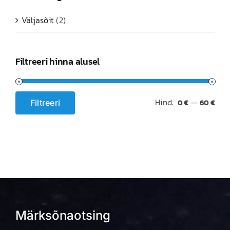
Väljasõit
(2)
Filtreeri hinna alusel
Hind:
—
Filtreeri
0 €
60 €
Minimaalne
Maksimaalne
hind
hind
Märksõnaotsing