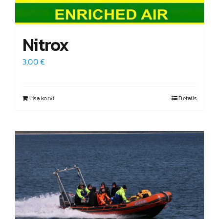
Nitrox
3,00
€
Lisa korvi
Details