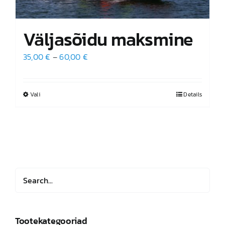
Väljasõidu maksmine
Hinnavahemik:
35,00
€
–
60,00
€
35,00 €
kuni
Vali
Sellel
Details
60,00 €
tootel
on
mitu
varianti.
Valikuid
saab
teha
tootelehel.
Tootekategooriad