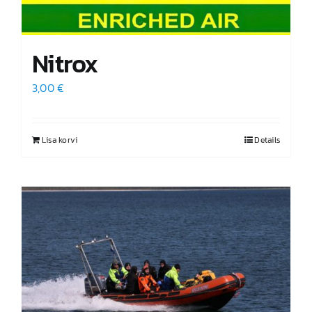
Nitrox
3,00
€
Lisa korvi
Details