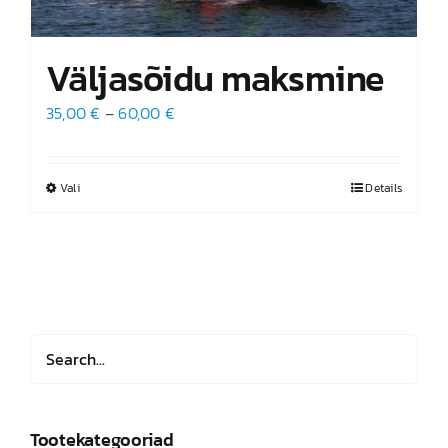
Väljasõidu maksmine
Hinnavahemik:
35,00
€
–
60,00
€
35,00 €
kuni
Vali
Sellel
Details
60,00 €
tootel
on
mitu
varianti.
Valikuid
saab
teha
tootelehel.
Tootekategooriad