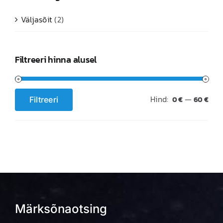
Väljasõit
(2)
Filtreeri hinna alusel
Hind:
—
Filtreeri
0 €
60 €
Minimaalne
Maksimaalne
hind
hind
Märksõnaotsing