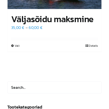
Väljasõidu maksmine
Hinnavahemik:
35,00
€
–
60,00
€
35,00 €
kuni
Vali
Sellel
Details
60,00 €
tootel
on
mitu
varianti.
Valikuid
saab
teha
tootelehel.
Tootekategooriad