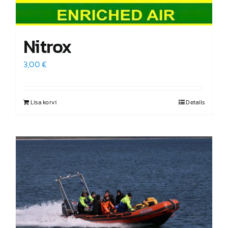
Nitrox
3,00
€
Lisa korvi
Details