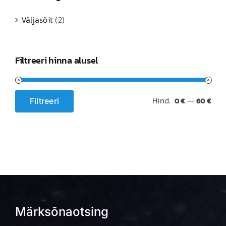
Väljasõit
(2)
Filtreeri hinna alusel
Hind:
—
Filtreeri
0 €
60 €
Minimaalne
Maksimaalne
hind
hind
Märksõnaotsing