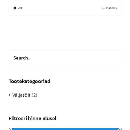
kuni
Vali
Sellel
Details
60,00 €
tootel
on
mitu
varianti.
Valikuid
saab
teha
tootelehel.
Tootekategooriad
Väljasõit
(2)
Filtreeri hinna alusel