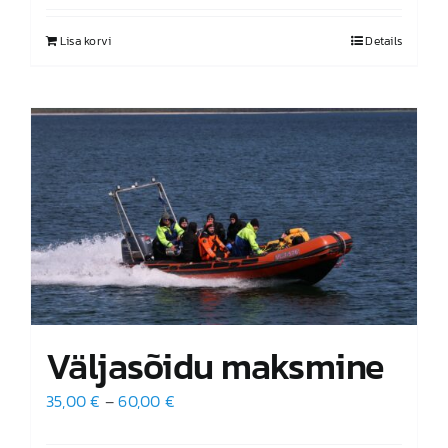
Lisa korvi
Details
Väljasõidu maksmine
Hinnavahemik:
35,00
€
–
60,00
€
35,00 €