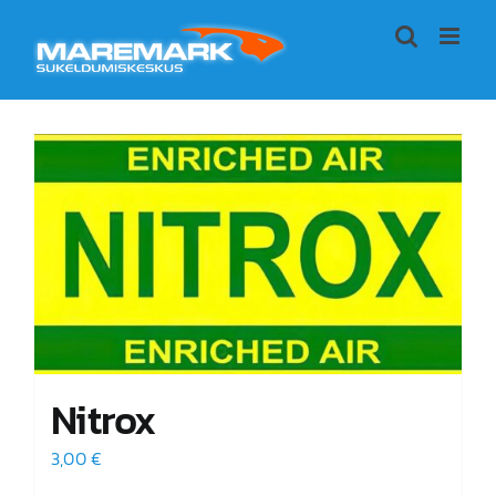
Skip
to
content
Nitrox
3,00
€