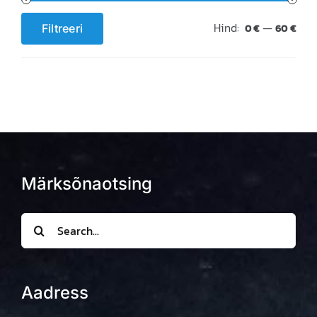
Hind:
—
Filtreeri
0 €
60 €
Minimaalne
Maksimaalne
hind
hind
Märksõnaotsing
Search
for:
Aadress