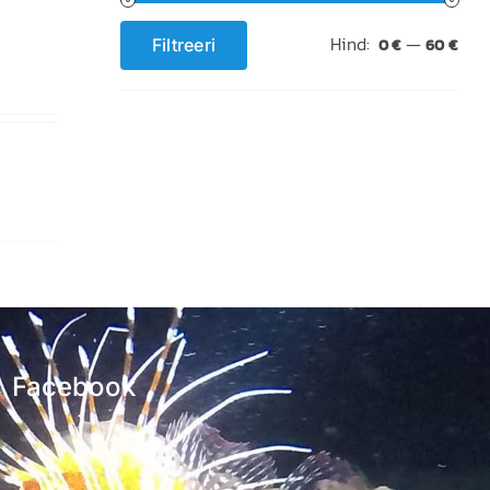
Hind:
—
Filtreeri
0 €
60 €
Minimaalne
Maksimaalne
hind
hind
Facebook