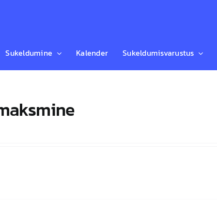
Sukeldumine
Kalender
Sukeldumisvarustus
 maksmine
ahemik:
€