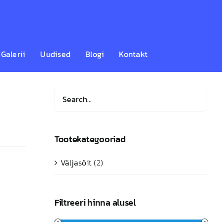
Galerii
Uudised
Blogi
Kontakt
Tootekategooriad
Väljasõit
(2)
Filtreeri hinna alusel