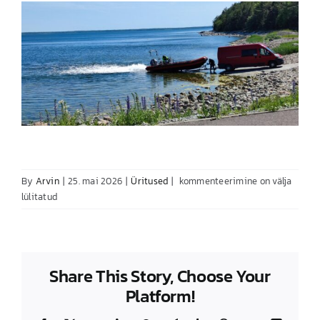
Saaremaa
By
Arvin
|
25. mai 2026
|
Üritused
|
kommenteerimine on välja
Sukeldumislaager
lülitatud
2026
Share This Story, Choose Your
Platform!