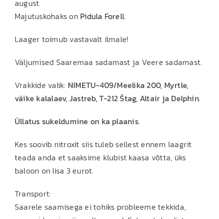
august.
Majutuskohaks on
Pidula Forell
.
Laager toimub vastavalt ilmale!
Väljumised Saaremaa sadamast ja Veere sadamast.
Vrakkide valik:
NIMETU-409/Meelika 200, Myrtle,
väike kalalaev, Jastreb, T-212 Štag, Altair ja Delphin.
Üllatus sukeldumine on ka plaanis.
Kes soovib nitroxit siis tuleb sellest ennem laagrit
teada anda et saaksime klubist kaasa võtta, üks
baloon on lisa 3 eurot.
Transport:
Saarele saamisega ei tohiks probleeme tekkida,