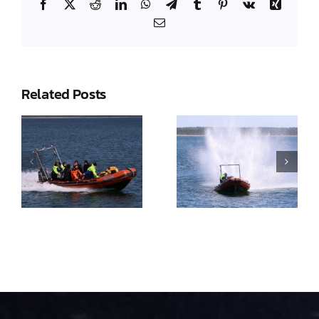
Facebook
X
Reddit
LinkedIn
WhatsApp
Telegram
Tumblr
Pinterest
Vk
Xing
Email
Related Posts