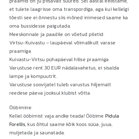
praamid on ju piisavalt suured. Sel aastal eelistame,
et tulete laagrisse oma transpordiga, aga kui kellelgi
tõesti see ei õnnestu siis mõned inimesed saame ka
oma bussidesse paigutada.
Meeskonnale ja paadile on võetud piletid:
Virtsu-Kuivastu – laupäeval võimalikult varase
praamiga
Kuivastu-Virtsu pühapäeval hilise praamiga
Varustuse rent 30 EUR nädalavahetus, ei sisalda
lampe ja kompuutrit.
Varustuse soovijatel tuleb varustus hiljemalt
reedese päeva jooksul klubist võtta.
Ööbimine:
Kellel ööbimist vaja andke teada! Ööbime
Pidula
Forellis
, kus õhtul saame kõik koos süüa, juua,
muljetada ja saunatada.