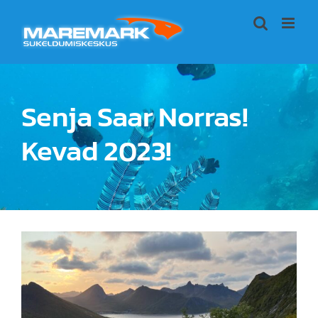
Skip
to
content
Senja Saar Norras!
Kevad 2023!