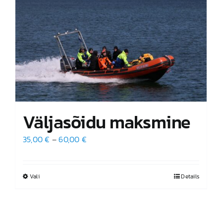
Väljasõidu maksmine
Hinnavahemik:
35,00
€
–
60,00
€
35,00 €
kuni
Vali
Sellel
Details
60,00 €
tootel
on
mitu