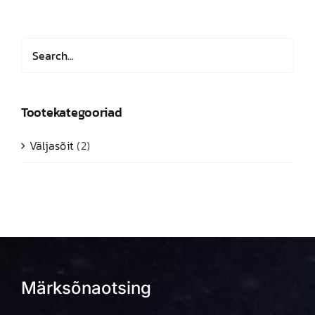
varianti.
Valikuid
saab
teha
tootelehel.
Tootekategooriad
Väljasõit
(2)
Märksõnaotsing