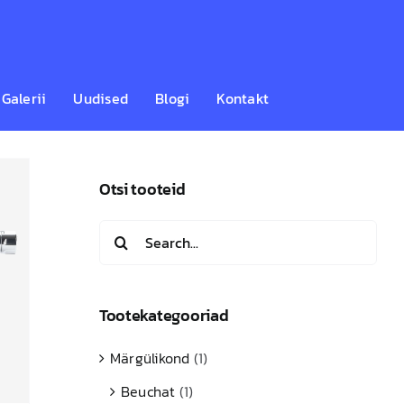
Galerii
Uudised
Blogi
Kontakt
Otsi tooteid
Search
for:
Tootekategooriad
Märgülikond
(1)
Beuchat
(1)