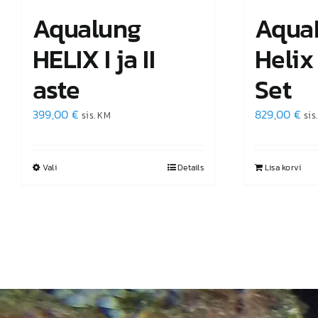
Aqualung
Aqua
HELIX I ja II
Helix
aste
Set
399,00
€
829,00
€
sis. KM
sis
Vali
This
Details
Lisa korvi
product
has
multiple
variants.
The
options
may