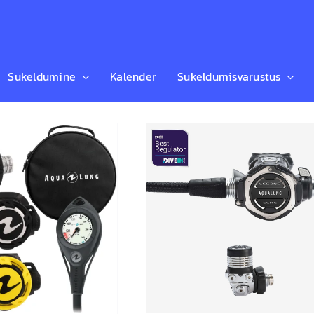
Sukeldumine
Kalender
Sukeldumisvarustus