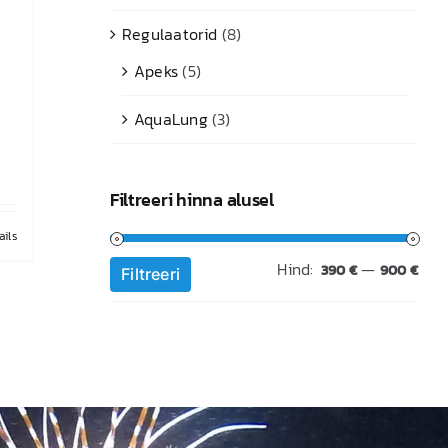
Regulaatorid
(8)
Apeks
(5)
AquaLung
(3)
Filtreeri hinna alusel
ails
Hind:
—
Min
Mak
390 €
900 €
Filtreeri
hin
hin