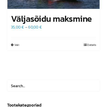
Väljasõidu maksmine
Hinnavahemik:
35,00
€
–
60,00
€
35,00 €
kuni
Vali
Sellel
Details
60,00 €
tootel
on
mitu
varianti.
Valikuid
saab
teha
tootelehel.
Tootekategooriad