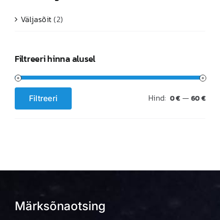
Väljasõit
(2)
Filtreeri hinna alusel
Hind:
—
Filtreeri
0 €
60 €
Minimaalne
Maksimaalne
hind
hind
Märksõnaotsing