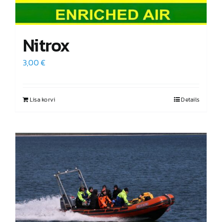
Nitrox
3,00
€
Lisa korvi
Details